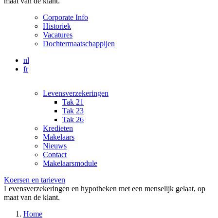
maat van de klant.
Corporate Info
Historiek
Vacatures
Dochtermaatschappijen
nl
fr
Levensverzekeringen
Tak 21
Tak 23
Tak 26
Kredieten
Makelaars
Nieuws
Contact
Makelaarsmodule
Koersen en tarieven
Levensverzekeringen en hypotheken met een menselijk gelaat, op
maat van de klant.
Home