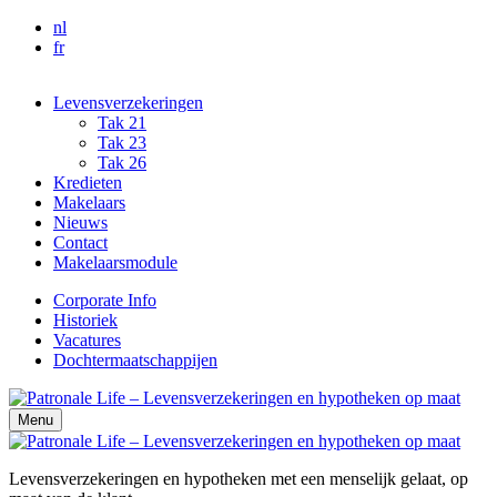
Overslaan en naar de inhoud gaan
nl
fr
Levensverzekeringen
Tak 21
Tak 23
Tak 26
Kredieten
Makelaars
Nieuws
Contact
Makelaarsmodule
Corporate Info
Historiek
Vacatures
Dochtermaatschappijen
Menu
Levensverzekeringen en hypotheken met een menselijk gelaat, op